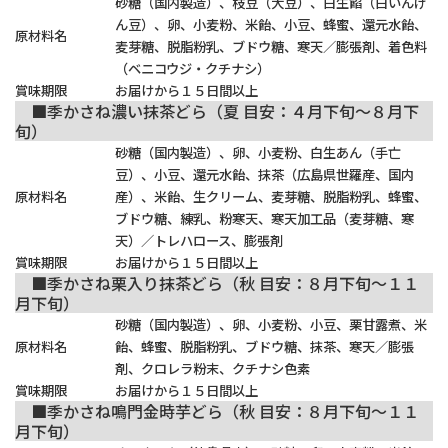
砂糖（国内製造）、枝豆（大豆）、白生餡（白いんげ
ん豆）、卵、小麦粉、米飴、小豆、蜂蜜、還元水飴、
原材料名
麦芽糖、脱脂粉乳、ブドウ糖、寒天／膨張剤、着色料
（ベニコウジ・クチナシ）
賞味期限
お届けから１５日間以上
■季かさね濃い抹茶どら（夏 目安：４月下旬～８月下
旬）
砂糖（国内製造）、卵、小麦粉、白生あん（手亡
豆）、小豆、還元水飴、抹茶（広島県世羅産、国内
原材料名
産）、米飴、生クリーム、麦芽糖、脱脂粉乳、蜂蜜、
ブドウ糖、練乳、粉寒天、寒天加工品（麦芽糖、寒
天）／トレハロース、膨張剤
賞味期限
お届けから１５日間以上
■季かさね栗入り抹茶どら（秋 目安：８月下旬～１１
月下旬）
砂糖（国内製造）、卵、小麦粉、小豆、栗甘露煮、米
原材料名
飴、蜂蜜、脱脂粉乳、ブドウ糖、抹茶、寒天／膨張
剤、クロレラ粉末、クチナシ色素
賞味期限
お届けから１５日間以上
■季かさね鳴門金時芋どら（秋 目安：８月下旬～１１
月下旬）