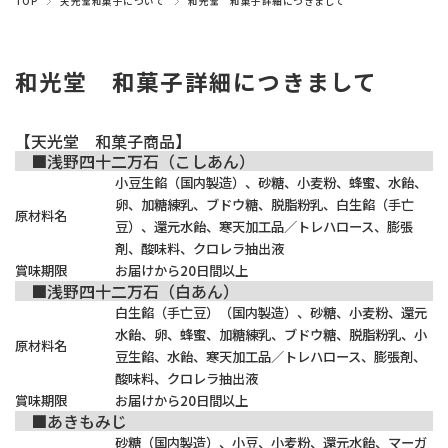
TOP
天光堂和菓子について
和光堂 和菓子詳細につきまして
和光堂 和菓子詳細につきまして
【天光堂 和菓子商品】
■浅野四十二万石（こしあん）
小豆生餡（国内製造）、砂糖、小麦粉、蜂蜜、水飴、
卵、加糖練乳、ブドウ糖、脱脂粉乳、白生餡（手亡
原材料名
豆）、還元水飴、寒天加工品／トレハロース、膨張
剤、酸味料、クロレラ抽出液
賞味期限
お届けから20日間以上
■浅野四十二万石（白あん）
白生餡（手亡豆）（国内製造）、砂糖、小麦粉、還元
水飴、卵、蜂蜜、加糖練乳、ブドウ糖、脱脂粉乳、小
原材料名
豆生餡、水飴、寒天加工品／トレハロース、膨張剤、
酸味料、クロレラ抽出液
賞味期限
お届けから20日間以上
■あきもみじ
砂糖（国内製造）、小豆、小麦粉、還元水飴、マーガ