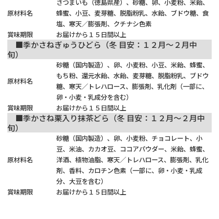
さつまいも（徳島県産）、砂糖、卵、小麦粉、米飴、
原材料名
蜂蜜、小豆、麦芽糖、脱脂粉乳、水飴、ブドウ糖、食
塩、寒天／膨張剤、クチナシ色素
賞味期限
お届けから１５日間以上
■季かさねぎゅうひどら（冬 目安：１２月～２月中
旬）
砂糖（国内製造）、卵、小麦粉、小豆、米飴、蜂蜜、
もち粉、還元水飴、水飴、麦芽糖、脱脂粉乳、ブドウ
原材料名
糖、寒天／トレハロース、膨張剤、乳化剤（一部に、
卵・小麦・乳成分を含む）
賞味期限
お届けから１５日間以上
■季かさね栗入り抹茶どら（冬 目安：１２月～２月中
旬）
砂糖（国内製造）、卵、小麦粉、チョコレート、小
豆、米油、カカオ豆、ココアパウダー、米飴、蜂蜜、
原材料名
洋酒、植物油脂、寒天／トレハロース、膨張剤、乳化
剤、香料、カロチン色素（一部に、卵・小麦・乳成
分、大豆を含む）
賞味期限
お届けから１５日間以上