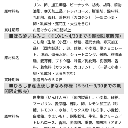
リン、卵、加工黒糖、ピーナッツ、胡桃、胡麻、植物
原材料名
油脂、寒天加工品／トレハロース、膨張剤、酸味料、
乳化剤、香料、着色料（カロチン）（一部に小麦・
卵・乳成分・落花生・大豆を含む）
賞味期限
お届けから20日間以上
■ほろ酔いもみじ（※10/1～4/30までの期間限定販売）
こし餡（生餡（小豆）、砂糖、還元水飴、寒天加工
品）（国内製造）、卵、砂糖、小麦粉、準チョコレー
ト、洋酒、還元水飴、ショートニング、米飴、植物油
原材料名
脂、麦芽糖、ブドウ糖、蜂蜜／乳化剤、膨張剤、香
料、着色料（カラメル、カロチン）、（一部に小麦・
卵・乳成分・大豆を含む）
賞味期限
製造日から５０日
■ひろしま産直便しまなみ檸檬（※5/1～9/30までの期
間限定販売）
白生餡（いんげん豆）（国内製造）、小麦粉、砂糖、
マーガリン、麦芽糖、練乳、卵、レモン加工品（砂
糖、レモン）、水飴、ミックス粉（もち米、小麦粉、
原材料名
白晒餡、やまいも）、脱脂粉乳、牛乳、生クリーム／
トレハロース、香料、膨張剤、重曹、調味料（アミノ