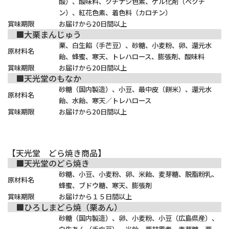
酸）、酸味料、クチナシ色素、ゲル化剤（ペクチ
ン）、紅花色素、着色料（カロチン）
賞味期限
お届けから20日間以上
■大栗まんじゅう
栗、白生餡（手芒豆）、砂糖、小麦粉、卵、還元水
原材料名
飴、蜂蜜、寒天、トレハロース、膨張剤、酸味料
賞味期限
お届けから20日間以上
■天光堂のもなか
砂糖（国内製造）、小豆、最中皮（餅米）、還元水
原材料名
飴、水飴、寒天／トレハロース
賞味期限
お届けから20日間以上
【天光堂 どら焼き商品】
■天光堂のどら焼き
砂糖、小豆、小麦粉、卵、米飴、麦芽糖、脱脂粉乳、
原材料名
蜂蜜、ブドウ糖、寒天、膨張剤
賞味期限
お届けから１５日間以上
■ひろしまどら焼（栗あん）
砂糖（国内製造）、卵、小麦粉、小豆（広島県産）、