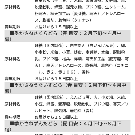
白生あん（手亡豆）、米飴、栗甘露煮、麦芽糖、栗、
原材料名
脱脂粉乳、蜂蜜、還元水飴、ブドウ糖、生クリーム、
粉寒天、寒天加工品（麦芽糖、寒天）／トレハロー
ス、膨張剤、着色料（クチナシ）
賞味期限
お届けから１５日間以上
■季かさねさくらどら（春 目安：２月下旬～４月中
旬）
砂糖（国内製造）、白生あん（白いんげん豆）、卵、
小麦粉、米飴、小豆、蜂蜜、麦芽糖、水飴、脱脂粉
原材料名
乳、ブドウ糖、桜葉、洋酒、寒天加工品（麦芽糖、寒
天）、寒天／トレハロース、膨張剤、着色料（コチニ
ール、赤２、赤１０６）、香料
賞味期限
お届けから１５日間以上
■季かさねうぐいすどら（春 目安：２月下旬～４月中
旬）
砂糖（国内製造）、えんどう豆、卵、小麦粉、米飴、
原材料名
小豆、蜂蜜、麦芽糖、脱脂粉乳、ブドウ糖、寒天／ソ
ルビット、膨張剤、着色料（青1）
賞味期限
お届けから１５日間以上
■季かさねずんだどら（夏 目安：４月下旬～８月下
旬）