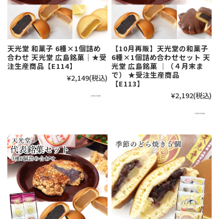
天光堂 和菓子 6種×1個詰め
【10月再販】天光堂の和菓子
合わせ 天光堂 広島銘菓｜★受
6種×1個詰め合わせセット 天
注生産商品【E114】
光堂 広島銘菓 ｜（４月末ま
で） ★受注生産商品
¥2,149
(税込)
【E113】
¥2,192
(税込)