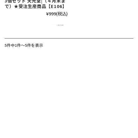
3個セット 天光堂|（４月末ま
で）★受注生産商品【E106】
¥999
(税込)
5件中1件～5件を表示