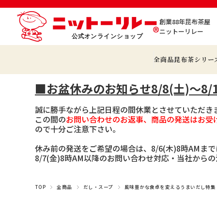
創業88年昆布茶屋
ニットーリレー
全商品
昆布茶シリー
■お盆休みのお知らせ8/8(土)～8/1
誠に勝手ながら上記日程の間休業とさせていただき
この間の
お問い合わせのお返事、商品の発送はお受
ので十分ご注意下さい。
休み前の発送をご希望の場合は、8/6(木)8時AMま
8/7(金)8時AM以降のお問い合わせ対応・当社か
TOP
全商品
だし・スープ
風味豊かな食卓を変えるうまいだし特集