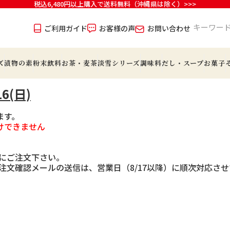
税込6,480円以上購入で送料無料（沖縄県は除く）>>>
ご利用ガイド
お客様の声
お問い合わせ
ズ
漬物の素
粉末飲料
お茶・麦茶
淡雪シリーズ
調味料
だし・スープ
お菓子
6(日)
ます。
けできません
でにご注文下さい。
らの注文確認メールの送信は、営業日（8/17以降）に順次対応さ