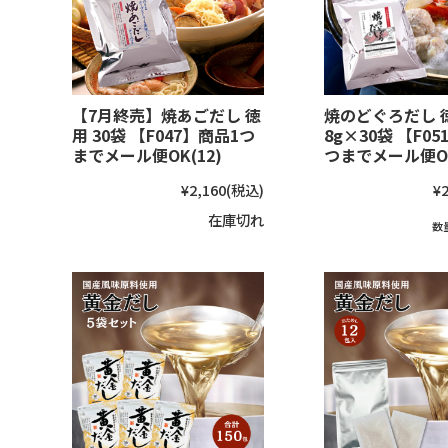
【7月終売】焼あごだし 徳
焼のどぐろだし 
用 30袋 【F047】商品1つ
8g×30袋 【F0
までメール便OK(12)
つまでメール便OK
¥2,160
(税込)
¥2
在庫切れ
数