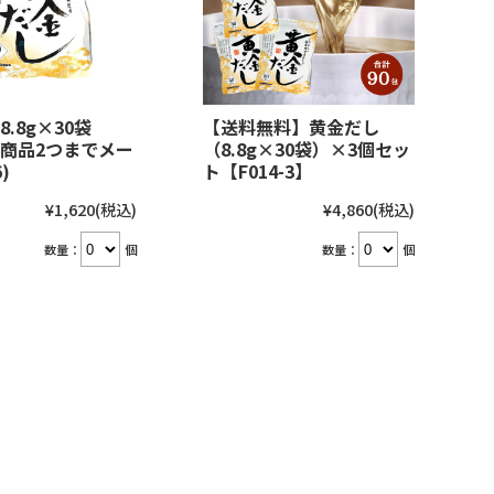
8.8g×30袋
【送料無料】黄金だし
】商品2つまでメー
（8.8g×30袋）×3個セッ
)
ト【F014-3】
¥1,620
(税込)
¥4,860
(税込)
数量：
個
数量：
個