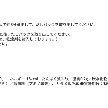
中火で約3分煮出して、だしパックを取り出してください。
混ぜた後、だしパックを取り出してください。
め、乾燥剤を封入しております。)
さい。
り］エネルギー 15kcal／たんぱく質1.5g／脂質0.2g／炭
む）／調味料（アミノ酸等）、カラメル色素 ●賞味期限：製造