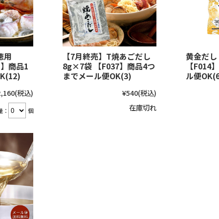
徳用
【7月終売】T焼あごだし
黄金だし 
51】商品1
8g×7袋 【F037】商品4つ
【F014
(12)
までメール便OK(3)
ル便OK(6
,160
(税込)
¥540
(税込)
在庫切れ
量：
個