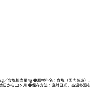
水化物2g／食塩相当量4g ●原材料名：食塩（国内製造）、
日から12ヶ月 ●保存方法：直射日光、高温多湿を