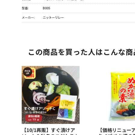
型番:
B005
メーカー:
ニットーリレー
この商品を買った人はこんな商
【10/1再販】すぐ漬けア
【価格リニュー