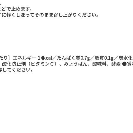
。
などで止めます。
わずに軽くしぼってそのまま召し上がりください。
たり］エネルギー 14kcal／たんぱく質0.7g／脂質0.1g／炭水
酸化防止剤（ビタミンＣ）、みょうばん、酸味料、酵素 ●賞
存してください。