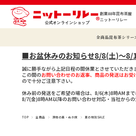
創業88年昆布茶屋
ニットーリレー
全商品
昆布茶シリー
■お盆休みのお知らせ8/8(土)～8/1
誠に勝手ながら上記日程の間休業とさせていただき
この間の
お問い合わせのお返事、商品の発送はお受
ので十分ご注意下さい。
休み前の発送をご希望の場合は、8/6(木)8時AMま
8/7(金)8時AM以降のお問い合わせ対応・当社か
TOP
全商品
漬物の素・ぬか床
夏の特別SALE