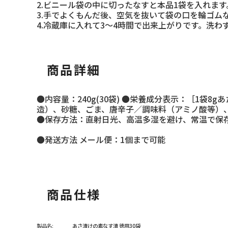
2.ビニール袋の中に切ったなすと本品1袋を入れます
3.手でよくもんだ後、空気を抜いて袋の口を輪ゴム
4.冷蔵庫に入れて3～4時間で出来上がりです。洗
商品詳細
●内容量：240g(30袋) ●栄養成分表示：［1袋8gあ
造）、砂糖、ごま、唐辛子／調味料（アミノ酸等）、
●保存方法：直射日光、高温多湿を避け、常温で保
●発送方法 メール便：1個まで可能
商品仕様
製品名:
あさ漬けの素なす漬 徳用30袋