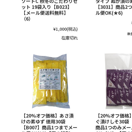
ソートC 秋冬のこだわりセ
タイプ ぬか漬の素
ット 19袋入り【B023】
【3031】商品2
【メール便送料無料】
ル便OK(★6)
（6）
¥1,000
(税込)
数
在庫切れ
【20%オフ価格】あさ漬
【20%オフ価格
けの素ゆず 徳用30袋
ぐ漬けしそ30袋 
【B007】商品1つまでメー
商品1つのみメー