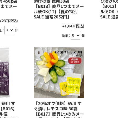
 450g袋
漬けの素 徳用30袋
り漬けの
つまでメー
【B013】商品1つまでメー
【B01
ル便OK(12)【夏の特別
ル便OK
SALE 通常2052円】
SALE 通
¥237
(税込)
¥1,641
(税込)
量：
個
数量：
個
】徳用 す
【20%オフ価格】徳用 す
【B016】
ぐ漬けレモスコ味 30袋
ル便
【B017】商品1つのみメー