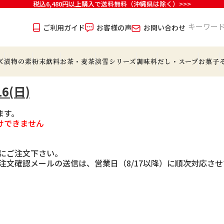
税込6,480円以上購入で送料無料（沖縄県は除く）>>>
ご利用ガイド
お客様の声
お問い合わせ
ズ
漬物の素
粉末飲料
お茶・麦茶
淡雪シリーズ
調味料
だし・スープ
お菓子
6(日)
ます。
けできません
でにご注文下さい。
らの注文確認メールの送信は、営業日（8/17以降）に順次対応さ