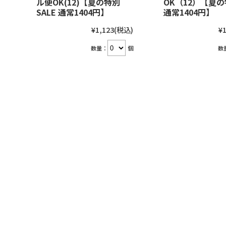
ル便OK(12)【夏の特別
OK（12）【夏の
SALE 通常1404円】
通常1404円】
¥1,123
(税込)
¥1
数量：
個
数