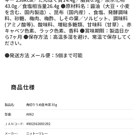
43.0g／食塩相当量26.4g ●原材料名：醤油（大豆・小麦
を含む、国内製造）、昆布（国内産）、食塩、発酵調味
料、砂糖、梅肉、梅酢、しその葉／ソルビット、調味料
(アミノ酸等)、酸味料、増粘多糖類、甘味料（甘草）、赤
キャベツ色素、ラック色素、香料 ●賞味期限：製造日か
ら7ヶ月 ●保存方法：高温多湿を避け、常温で保存してく
ださい。
●発送方法 メール便：5個まで可能
商品仕様
製品名:
角切りうめ昆布茶 35g
型番:
A062
ＪＡＮコード:
4902362003292
メーカー:
ニットーリレー