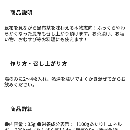
商品説明
昆布を見ながら昆布茶を味わえる本物志向！ふっくらやわ
らかくなった昆布も召し上がり頂けます。お茶漬け、お吸
い物、おむすび等お料理にも使えます！
作り方・召し上がり方
湯のみに2～4枚入れ、熱湯を注いでよくかき混ぜてからお
飲みください。
商品詳細
●内容量：35g ●栄養成分表示：［100gあたり］エネル
ギー 238kcal／たんぱく質14.4g／脂質0.9g／炭水化物