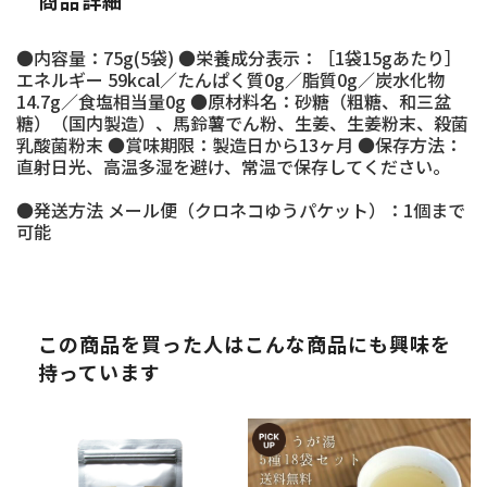
商品詳細
●内容量：75g(5袋) ●栄養成分表示：［1袋15gあたり］
エネルギー 59kcal／たんぱく質0g／脂質0g／炭水化物
14.7g／食塩相当量0g ●原材料名：砂糖（粗糖、和三盆
糖）（国内製造）、馬鈴薯でん粉、生姜、生姜粉末、殺菌
乳酸菌粉末 ●賞味期限：製造日から13ヶ月 ●保存方法：
直射日光、高温多湿を避け、常温で保存してください。
●発送方法 メール便（クロネコゆうパケット）：1個まで
可能
この商品を買った人はこんな商品にも興味を
持っています