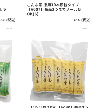
こんぶ茶 徳用30本顆粒タイプ
ル便
【A007】商品2つまでメール便
OK(6)
¥540
(税込)
¥540
(税込)
しいたけ茶 28本 【A040】商品2つ