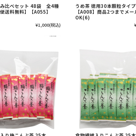
み比べセット 48袋 全4種
うめ茶 徳用30本顆粒タイプ
便送料無料】【A055】
【A008】商品2つまでメー
OK(6)
¥1,000
(税込)
入り梅こんぶ茶 25本
食物繊維入りこんぶ茶 25本