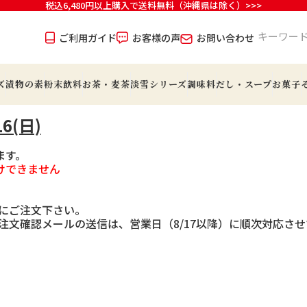
税込6,480円以上購入で送料無料（沖縄県は除く）>>>
ご利用ガイド
お客様の声
お問い合わせ
ズ
漬物の素
粉末飲料
お茶・麦茶
淡雪シリーズ
調味料
だし・スープ
お菓子
6(日)
ます。
けできません
でにご注文下さい。
らの注文確認メールの送信は、営業日（8/17以降）に順次対応さ