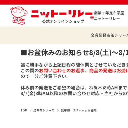
創業88年昆布茶屋
ニットーリレー
全商品
昆布茶シリー
■お盆休みのお知らせ8/8(土)～8/1
誠に勝手ながら上記日程の間休業とさせていただき
この間の
お問い合わせのお返事、商品の発送はお受
ので十分ご注意下さい。
休み前の発送をご希望の場合は、8/6(木)8時AMま
8/7(金)8時AM以降のお問い合わせ対応・当社か
TOP
昆布茶シリーズ
昆布茶 スティックお徳用