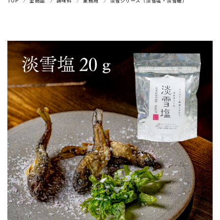
TOP
全商品
調味料
業務用
淡雪シリーズ（淡雪塩・淡雪糖）