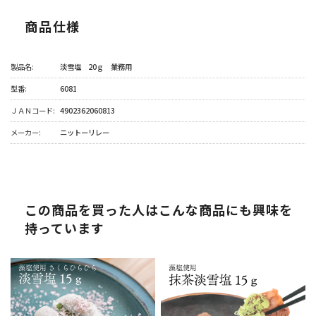
商品仕様
製品名:
淡雪塩 20ｇ 業務用
型番:
6081
ＪＡＮコード:
4902362060813
メーカー:
ニットーリレー
この商品を買った人はこんな商品にも興味を
持っています