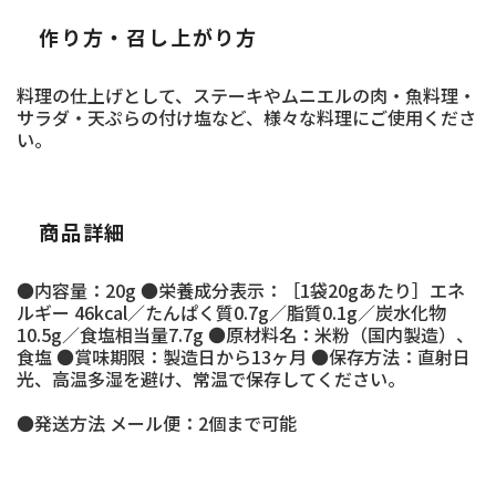
作り方・召し上がり方
料理の仕上げとして、ステーキやムニエルの肉・魚料理・
サラダ・天ぷらの付け塩など、様々な料理にご使用くださ
い。
商品詳細
●内容量：20g ●栄養成分表示：［1袋20gあたり］エネ
ルギー 46kcal／たんぱく質0.7g／脂質0.1g／炭水化物
10.5g／食塩相当量7.7g ●原材料名：米粉（国内製造）、
食塩 ●賞味期限：製造日から13ヶ月 ●保存方法：直射日
光、高温多湿を避け、常温で保存してください。
●発送方法 メール便：2個まで可能