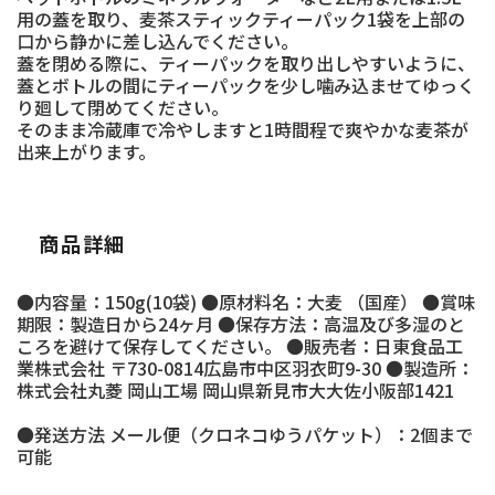
用の蓋を取り、麦茶スティックティーパック1袋を上部の
口から静かに差し込んでください。
蓋を閉める際に、ティーパックを取り出しやすいように、
蓋とボトルの間にティーパックを少し噛み込ませてゆっく
り廻して閉めてください。
そのまま冷蔵庫で冷やしますと1時間程で爽やかな麦茶が
出来上がります。
商品詳細
●内容量：150g(10袋) ●原材料名：大麦 （国産） ●賞味
期限：製造日から24ヶ月 ●保存方法：高温及び多湿のと
ころを避けて保存してください。 ●販売者：日東食品工
業株式会社 〒730-0814広島市中区羽衣町9-30 ●製造所：
株式会社丸菱 岡山工場 岡山県新見市大大佐小阪部1421
●発送方法 メール便（クロネコゆうパケット）：2個まで
可能