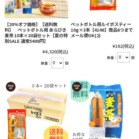
【20%オフ価格】【送料無
ペットボトル用ルイボスティー
料】 ペットボトル用 あらびき
10g×3本【4146】商品6つまで
麦茶 10本×20袋セット【夏の特
メール便OK(2)
別SALE 通常5400円】
¥162
(税込)
¥4,320
(税込)
数量：
個
数量：
個