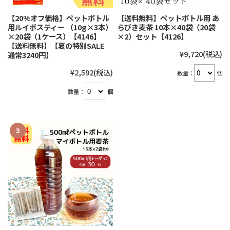
【20%オフ価格】ペットボトル
【送料無料】ペットボトル用 あ
用ルイボスティー （10g×3本）
らびき麦茶 10本×40袋（20袋
×20袋（1ケース）【4146】
×2）セット【4126】
【送料無料】【夏の特別SALE
¥9,720
(税込)
通常3240円】
¥2,592
(税込)
数量：
個
数量：
個