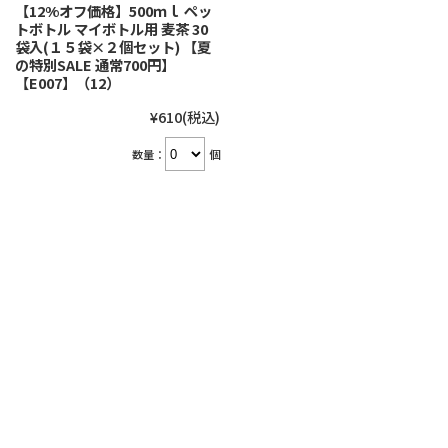
【12%オフ価格】500ｍｌ ペッ
トボトル マイボトル用 麦茶 30
袋入(１５袋×２個セット) 【夏
の特別SALE 通常700円】
【E007】（12）
¥610
(税込)
数量：
個