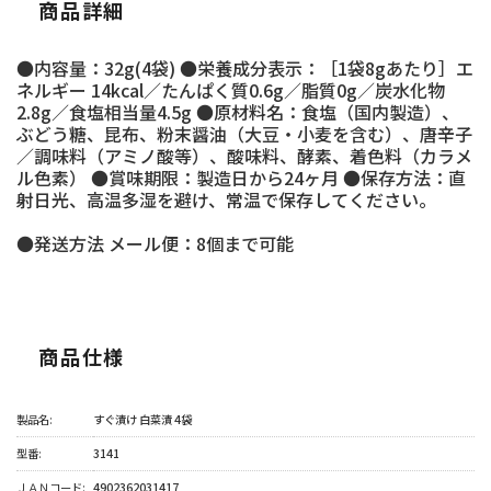
商品詳細
●内容量：32g(4袋) ●栄養成分表示：［1袋8gあたり］エ
ネルギー 14kcal／たんぱく質0.6g／脂質0g／炭水化物
2.8g／食塩相当量4.5g ●原材料名：食塩（国内製造）、
ぶどう糖、昆布、粉末醤油（大豆・小麦を含む）、唐辛子
／調味料（アミノ酸等）、酸味料、酵素、着色料（カラメ
ル色素） ●賞味期限：製造日から24ヶ月 ●保存方法：直
射日光、高温多湿を避け、常温で保存してください。
●発送方法 メール便：8個まで可能
商品仕様
製品名:
すぐ漬け 白菜漬 4袋
型番:
3141
ＪＡＮコード:
4902362031417