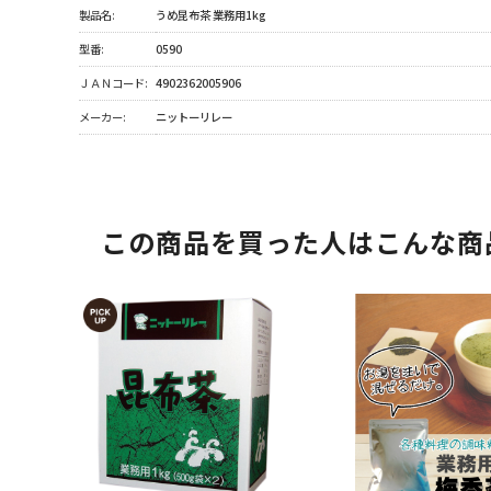
製品名:
うめ昆布茶 業務用1kg
型番:
0590
ＪＡＮコード:
4902362005906
メーカー:
ニットーリレー
この商品を買った人はこんな商