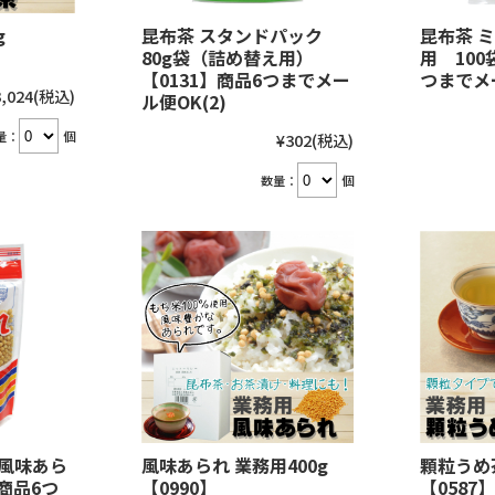
g
昆布茶 スタンドパック
昆布茶 
80g袋（詰め替え用）
用 100
【0131】商品6つまでメー
つまでメー
,024
(税込)
ル便OK(2)
量：
個
¥302
(税込)
数量：
個
風味あら
風味あられ 業務用400g
顆粒うめ茶
】商品6つ
【0990】
【0587