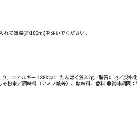
入れて熱湯(約100ml)を注いでください。
］エネルギー 188kcal／たんぱく質3.2g／脂質0.1g／炭水
そ粉末／調味料（アミノ酸等）、酸味料、香料 ●賞味期限：製