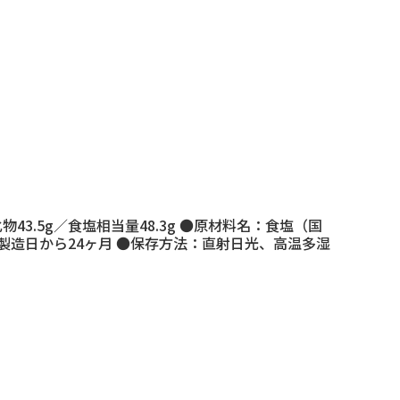
化物43.5g／食塩相当量48.3g ●原材料名：食塩（国
造日から24ヶ月 ●保存方法：直射日光、高温多湿