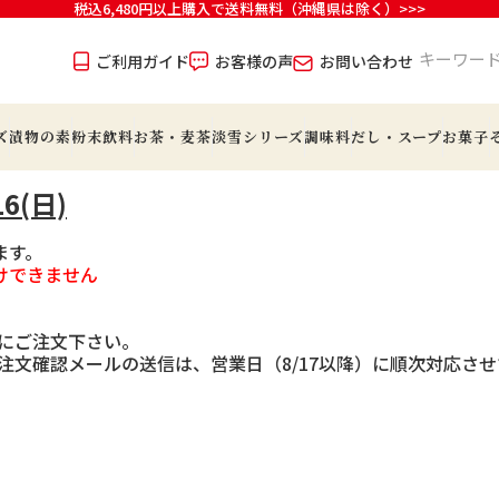
税込6,480円以上購入で送料無料（沖縄県は除く）>>>
ご利用ガイド
お客様の声
お問い合わせ
ズ
漬物の素
粉末飲料
お茶・麦茶
淡雪シリーズ
調味料
だし・スープ
お菓子
6(日)
ます。
けできません
でにご注文下さい。
らの注文確認メールの送信は、営業日（8/17以降）に順次対応さ