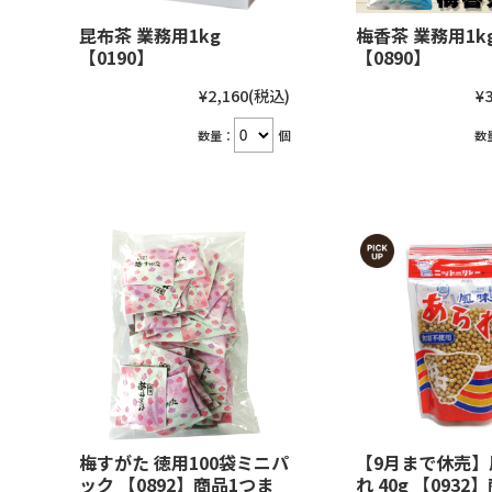
昆布茶 業務用1kg
梅香茶 業務用1k
【0190】
【0890】
¥2,160
(税込)
¥3
数量：
個
数
梅すがた 徳用100袋ミニパ
【9月まで休売】
ック 【0892】商品1つま
れ 40g 【0932