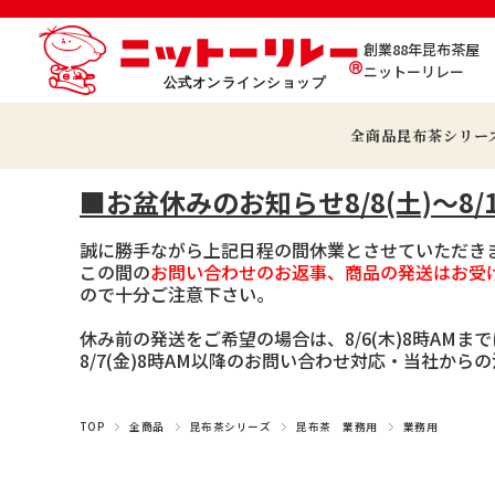
創業88年昆布茶屋
ニットーリレー
全商品
昆布茶シリー
■お盆休みのお知らせ8/8(土)～8/1
誠に勝手ながら上記日程の間休業とさせていただき
この間の
お問い合わせのお返事、商品の発送はお受
ので十分ご注意下さい。
休み前の発送をご希望の場合は、8/6(木)8時AMま
8/7(金)8時AM以降のお問い合わせ対応・当社か
TOP
全商品
昆布茶シリーズ
昆布茶 業務用
業務用